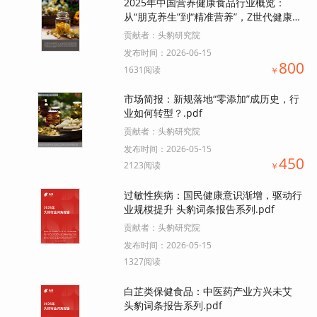
2025年中国营养健康食品行业概览：
从“朋克养生”到“精准营养”，Z世代健康消
费觉醒下的行业发展新态势.pdf
贡献者：
头豹研究院
发布时间：
2026-06-15
800
1631阅读
￥
市场简报：新规落地“零添加”成历史，行
业如何转型？.pdf
贡献者：
头豹研究院
发布时间：
2026-05-15
450
2123阅读
￥
过敏性疾病：国民健康意识渐增，驱动行
业规模提升 头豹词条报告系列.pdf
贡献者：
头豹研究院
发布时间：
2026-05-15
1327阅读
白芷类保健食品：中医药产业方兴未艾
头豹词条报告系列.pdf