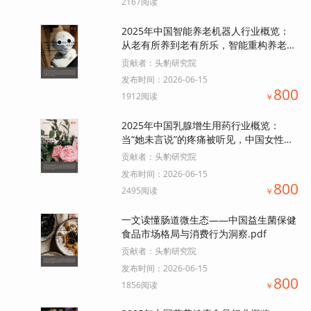
2167阅读
2025年中国智能养老机器人行业概览：
从老有所养到老有所乐，智能重构养老体
验.pdf
贡献者：
头豹研究院
发布时间：
2026-06-15
800
1912阅读
￥
2025年中国乳腺增生用药行业概览：
当“她未言说”的疼痛被听见，中国女性健
康市场是否已按下“加速键”？.pdf
贡献者：
头豹研究院
发布时间：
2026-06-15
800
2495阅读
￥
一文读懂肠道微生态——中国益生菌保健
食品市场格局与消费行为洞察.pdf
贡献者：
头豹研究院
发布时间：
2026-06-15
800
1856阅读
￥