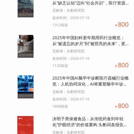
从“缺乏认知”迈向“社会共识”，医疗资源
配置的充足与均等化发展逐步抹去精神卫
贡献者：
头豹研究院
生疾病污名.pdf
发布时间：
2026-07-16
800
1312阅读
￥
2025年中国妇科更年期用药行业概览：
从“被遗忘的岁月”到“被照亮的未来”，更
年期用药帮助女性跨越寒冬.pdf
贡献者：
头豹研究院
发布时间：
2026-07-16
800
1120阅读
￥
2025年中国AI脑卒中诊断医疗器械行业概
览：人机协同深化，AI将重塑脑卒中诊疗
生态链.pdf
贡献者：
头豹研究院
发布时间：
2026-07-16
800
1898阅读
￥
决明子类保健食品：从传统药食到年轻
化“护眼经济”的价值重构 头豹词条报告系
列.pdf
贡献者：
头豹研究院