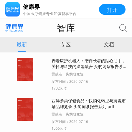
健康界
打开
中国医疗健康专业知识智享平台
智库
最新
专区
文档
养老康护机器人：陪伴长者的贴心助手，
关怀与科技的温馨融合 头豹词条报告系
列.pdf
贡献者：
头豹研究院
发布时间：
2026-07-16
1702阅读
西洋参类保健食品：快消化转型与跨境市
场品牌竞争 头豹词条报告系列.pdf
贡献者：
头豹研究院
发布时间：
2026-07-16
1566阅读