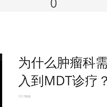
0
为什么肿瘤科
入到MDT诊疗
7217阅读