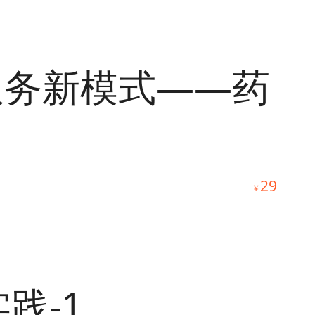
服务新模式——药
29
￥
践-1