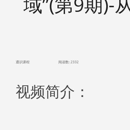
域”(第9期
通识课程
阅读数:
2332
视频简介：