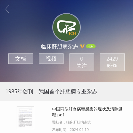
临床肝胆病杂志
机构
文档
视频
0
2429
关注
粉丝
1985年创刊，我国首个肝胆病专业杂志
中国丙型肝炎病毒感染的现状及清除进
程.pdf
贡献者：
临床肝胆病杂志
发布时间：
2024-04-19