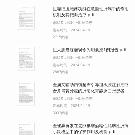
巨噬细胞胞葬功能在急慢性肝病中的作用
机制及其靶向治疗.pdf
贡献者：
临床肝胆病杂志
发布时间：
2024-04-19
2715阅读
巨大胆囊腺瘤误诊为胆囊癌1例报告.pdf
贡献者：
临床肝胆病杂志
发布时间：
2024-04-19
2887阅读
金属夹辅助内镜超声引导组织胶注射治疗
合并胃肾分流的肝硬化胃静脉曲张患者的
效果初探.pdf
贡献者：
临床肝胆病杂志
发布时间：
2024-04-19
3032阅读
金雀异黄素在去卵巢非酒精性脂肪性肝病
小鼠模型中的保护作用及机制.pdf