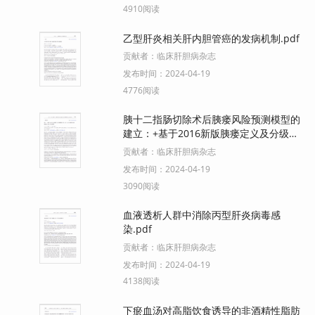
4910阅读
乙型肝炎相关肝内胆管癌的发病机制.pdf
贡献者：
临床肝胆病杂志
发布时间：
2024-04-19
4776阅读
胰十二指肠切除术后胰瘘风险预测模型的
建立：+基于2016新版胰瘘定义及分级系
统.pdf
贡献者：
临床肝胆病杂志
发布时间：
2024-04-19
3090阅读
血液透析人群中消除丙型肝炎病毒感
染.pdf
贡献者：
临床肝胆病杂志
发布时间：
2024-04-19
4138阅读
下瘀血汤对高脂饮食诱导的非酒精性脂肪