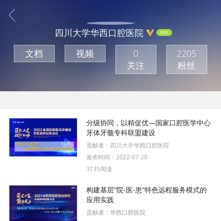
四川大学华西口腔医院
机构
文档
视频
0
2205
关注
粉丝
分级协同，以精促优—国家口腔医学中心
牙体牙髓专科联盟建设
贡献者：
四川大学华西口腔医院
发布时间：
2022-07-20
3135阅读
构建基层“院-医-患”特色远程服务模式的
应用实践
贡献者：
华西口腔医院