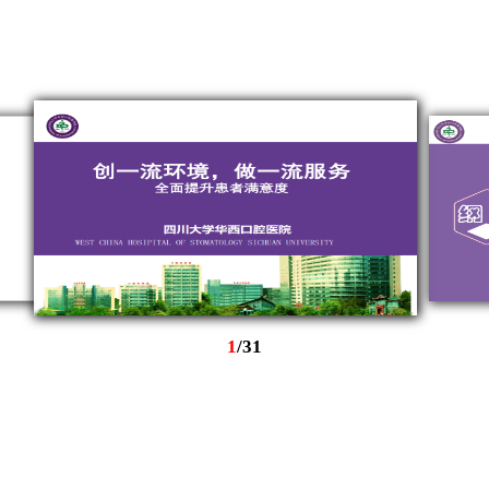
1
/
31