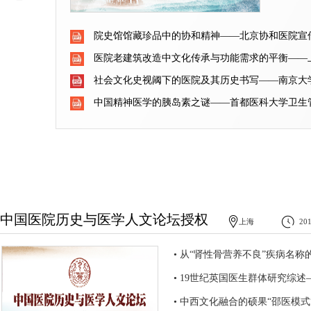
医院在21世纪医疗服务体系中的角色
院史馆馆藏珍品中的协和精神——北京协和医院宣
全面拥抱移动互联网——上海市第一妇婴保健
医院老建筑改造中文化传承与功能需求的平衡——
广东省网络医院：互联网＋大众医疗的实践—
社会文化史视阈下的医院及其历史书写——南京大
医学的MOOM（慕慕）运动——郑杰
中国精神医学的胰岛素之谜——首都医科大学卫生
中国医院历史与医学人文论坛授权
上海
20
• 从“肾性骨营养不良”疾病名
• 19世纪英国医生群体研究综
• 中西文化融合的硕果“邵医模