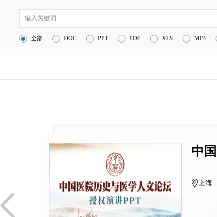
1
医院管理
全部
DOC
PPT
PDF
XLS
MP4
2
医疗服务
3
1
4
互联网医院
5
信息化
2
中国
上海