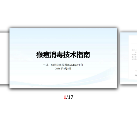
1
/
17