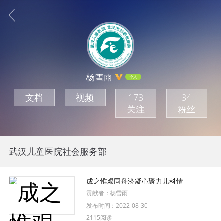
杨雪雨
个人
文档
视频
173
34
关注
粉丝
武汉儿童医院社会服务部
成之惟艰同舟济凝心聚力儿科情
贡献者：
杨雪雨
发布时间：
2022-08-30
2115阅读