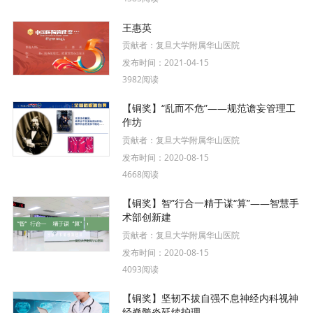
王惠英
贡献者：
复旦大学附属华山医院
发布时间：
2021-04-15
3982阅读
【铜奖】“乱而不危”——规范谵妄管理工
作坊
贡献者：
复旦大学附属华山医院
发布时间：
2020-08-15
4668阅读
【铜奖】智”行合一精于谋“算”——智慧手
术部创新建
贡献者：
复旦大学附属华山医院
发布时间：
2020-08-15
4093阅读
【铜奖】坚韧不拔自强不息神经内科视神
经脊髓炎延续护理