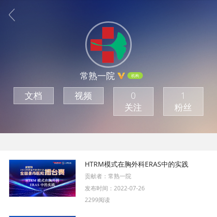
常熟一院
机构
文档
视频
0
1
关注
粉丝
HTRM模式在胸外科ERAS中的实践
贡献者：
常熟一院
发布时间：
2022-07-26
2299阅读