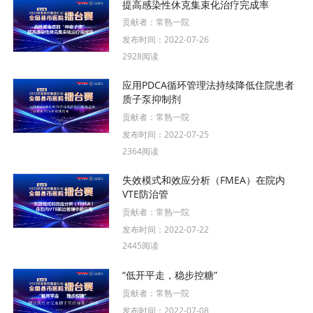
提高感染性休克集束化治疗完成率
贡献者：
常熟一院
发布时间：
2022-07-26
2928阅读
应用PDCA循环管理法持续降低住院患者
质子泵抑制剂
贡献者：
常熟一院
发布时间：
2022-07-25
2364阅读
失效模式和效应分析（FMEA）在院内
VTE防治管
贡献者：
常熟一院
发布时间：
2022-07-22
2445阅读
“低开平走，稳步控糖”
贡献者：
常熟一院
发布时间：
2022-07-08