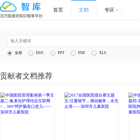
首页
文档
专区
1
医院管理
全部
DOC
PPT
PDF
XLS
2
医疗服务
3
1
贡献者文档推荐
4
互联网医院
5
信息化