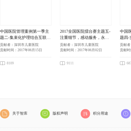
中国医院管理案例第一季主
2017全国医院擂台赛主题五-
中国
题二-集束化护理结合互联网
注重细节，感动服务，永无
题四-
+，360°呵护肠造口患儿——
止境——深圳市儿童医院
现医
贡献者：
深圳市儿童医院
贡献者：
深圳市儿童医院
贡献者
深圳市儿童医院
市儿
贡献时间：
2017年06月15日
贡献时间：
2017年06月02日
贡献时
8109
9111
68
关于智库
版权声明
积分用途