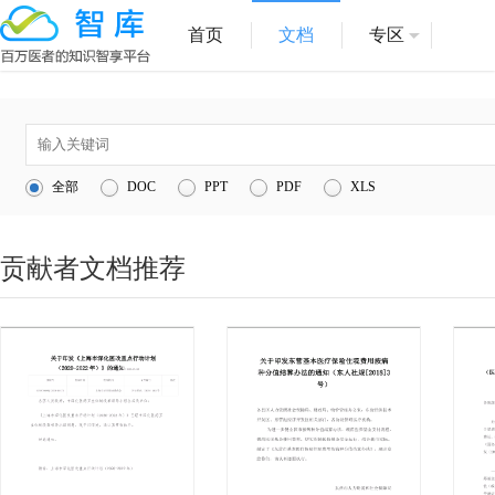
首页
文档
专区
1
医院管理
全部
DOC
PPT
PDF
XLS
2
医疗服务
3
1
贡献者文档推荐
4
互联网医院
5
信息化