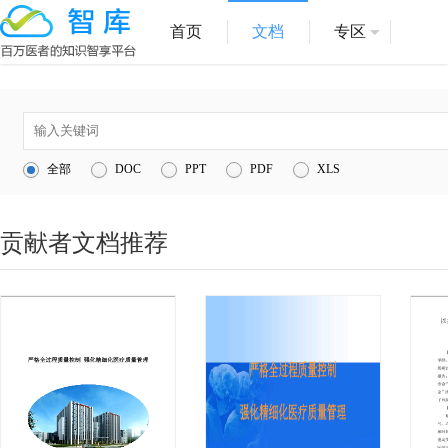
首页
文档
专区
1
医院管理
全部
DOC
PPT
PDF
XLS
2
医疗服务
3
1
贡献者文档推荐
4
互联网医院
5
信息化