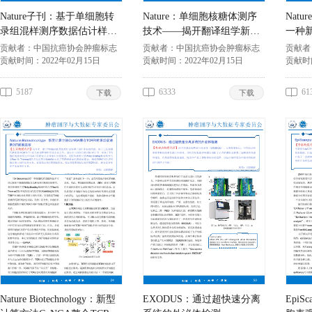
Nature子刊：基于单细胞转
Nature：单细胞核糖体测序
Natu
录组混样测序数据估计样本
技术——揭开翻译组学新篇
一种
来源
章
学分
贡献者：
中国抗癌协会肿瘤标志
贡献者：
中国抗癌协会肿瘤标志
贡献者
专业委员会
贡献时间：
2022年02月15日
专业委员会
贡献时间：
2022年02月15日
专业委
贡献时
5187
6333
61
下载
下载
Nature Biotechnology：新型
EXODUS：通过超快速分离
Epi