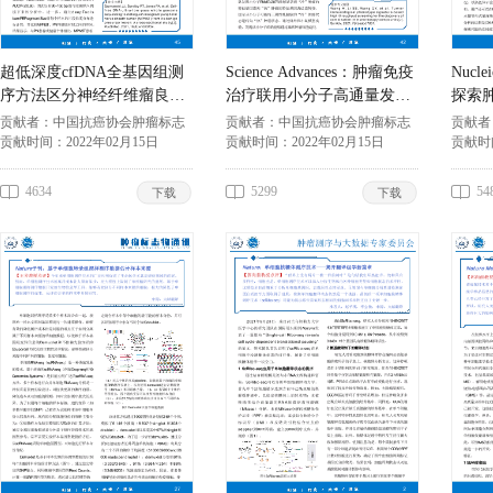
超低深度cfDNA全基因组测
Science Advances：肿瘤免疫
Nucle
序方法区分神经纤维瘤良恶
治疗联用小分子高通量发现
探索
性病变
的新策略
GEPI
贡献者：
中国抗癌协会肿瘤标志
贡献者：
中国抗癌协会肿瘤标志
贡献者
专业委员会
贡献时间：
2022年02月15日
专业委员会
贡献时间：
2022年02月15日
专业委
贡献时
4634
5299
54
下载
下载