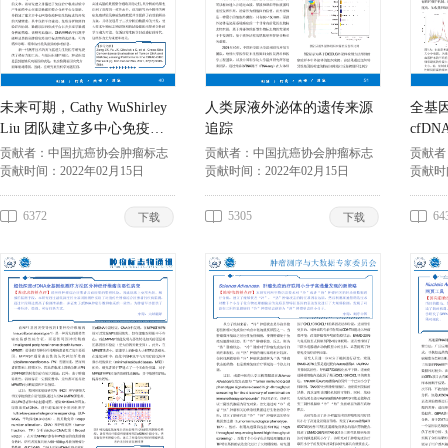
未来可期，Cathy WuShirley
人类尿液外泌体的遗传来源
全基
Liu 团队建立多中心免疫肿
追踪
cfD
瘤生物标志物开发平台
贡献者：
中国抗癌协会肿瘤标志
贡献者：
中国抗癌协会肿瘤标志
贡献者
专业委员会
贡献时间：
2022年02月15日
专业委员会
贡献时间：
2022年02月15日
专业委
贡献时
6372
5305
64
下载
下载