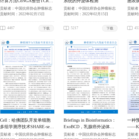
计算方法CoNGA整合TCR和
系统的外泌体检测
胞表
转录组促进 新的T细胞亚型
贡献者：
中国抗癌协会肿瘤标志
贡献者：
中国抗癌协会肿瘤标志
贡献者
专业委员会
贡献时间：
2022年02月15日
专业委员会
贡献时间：
2022年02月15日
专业委
贡献时
4467
5217
45
下载
下载
Cell：哈佛团队开发单细胞
Briefings in Bioinformatics：
一种
多组学测序技术SHARE-seq
ExoBCD，乳腺癌外泌体数
——K
预测细胞命运
据库
贡献者：
中国抗癌协会肿瘤标志
贡献者：
中国抗癌协会肿瘤标志
贡献者