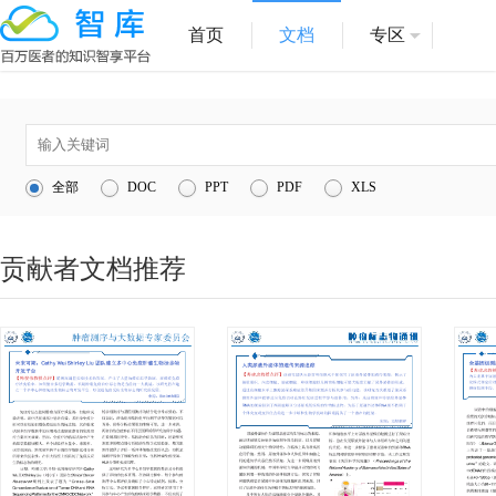
首页
文档
专区
1
医院管理
全部
DOC
PPT
PDF
XLS
2
医疗服务
3
1
贡献者文档推荐
4
互联网医院
5
信息化