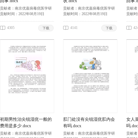
回事.docx
状.docx
回事.d
贡献者：
南京优嘉病毒疣医学研
贡献者：
南京优嘉病毒疣医学研
贡献者
究所李兴春
贡献时间：
2022年08月19日
究所李兴春
贡献时间：
2022年08月19日
究所李
贡献时
4305
4141
42
下载
下载
初期男性治尖锐湿疣一般的
肛门处没有尖锐湿疣肛内会
女人
费用是多少.docx
有吗.docx
吗.doc
贡献者：
南京优嘉病毒疣医学研
贡献者：
南京优嘉病毒疣医学研
贡献者