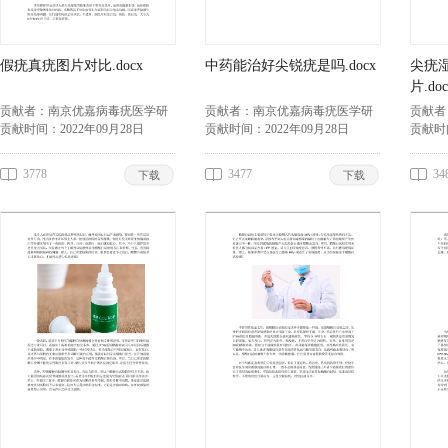
假疣真疣图片对比.docx
中药能治好尖锐疣是吗.docx
尖疣
片.doc
贡献者：
南京优嘉病毒疣医学研
贡献者：
南京优嘉病毒疣医学研
贡献者
究所李兴春
贡献时间：
2022年09月28日
究所李兴春
贡献时间：
2022年09月28日
究所李
贡献时
3778
3477
34
下载
下载