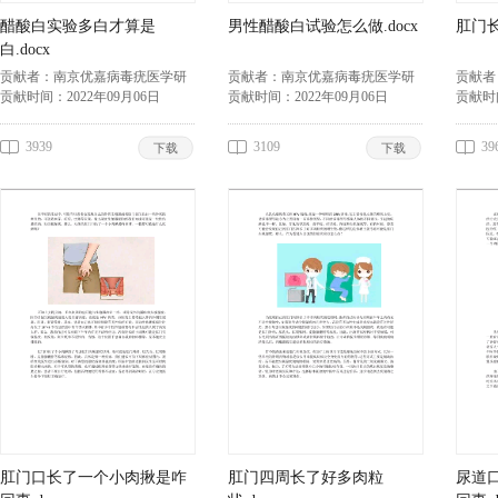
醋酸白实验多白才算是
男性醋酸白试验怎么做.docx
肛门长
白.docx
贡献者：
南京优嘉病毒疣医学研
贡献者：
南京优嘉病毒疣医学研
贡献者
究所李兴春
贡献时间：
2022年09月06日
究所李兴春
贡献时间：
2022年09月06日
究所李
贡献时
3939
3109
39
下载
下载
肛门口长了一个小肉揪是咋
肛门四周长了好多肉粒
尿道