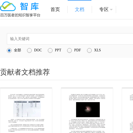
首页
文档
专区
1
医院管理
全部
DOC
PPT
PDF
XLS
2
医疗服务
3
1
贡献者文档推荐
4
互联网医院
5
信息化