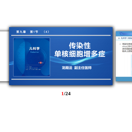
1
/
24