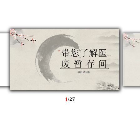
1
/
27