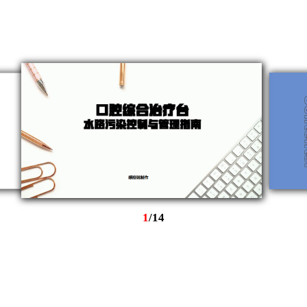
1
/
14