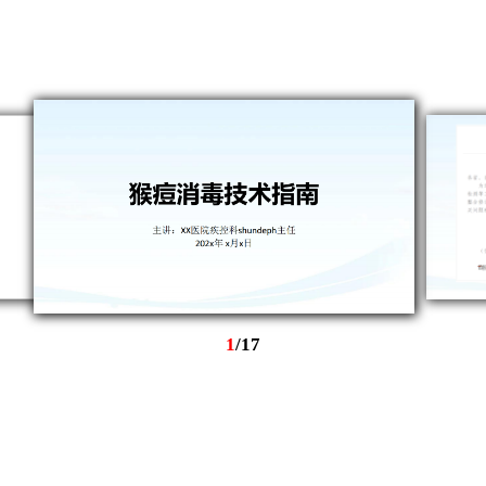
1
/
17