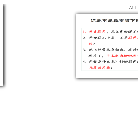
1
/
31