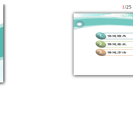
1
/
25