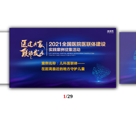
1
/
29