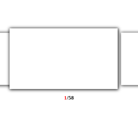
1
/
58