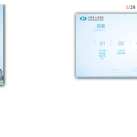
1
/
28