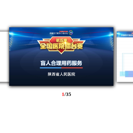
1
/
35