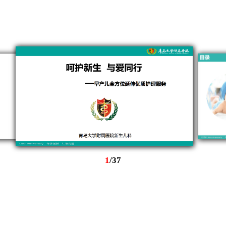
1
/
37