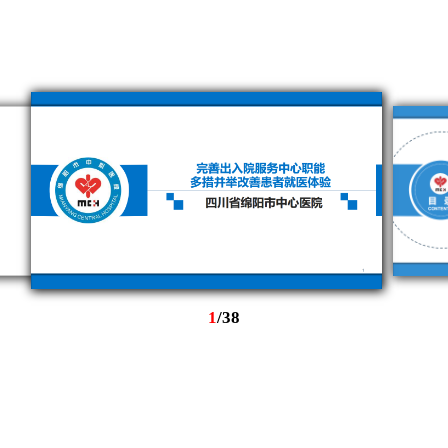
1
/
38