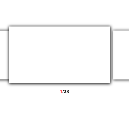
1
/
28