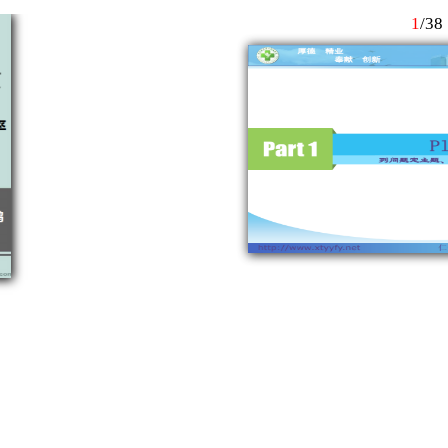
1
/
38