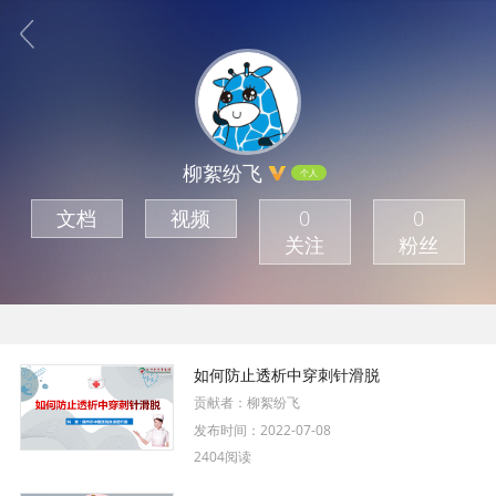
柳絮纷飞
个人
文档
视频
0
0
关注
粉丝
如何防止透析中穿刺针滑脱
贡献者：
柳絮纷飞
发布时间：
2022-07-08
2404阅读