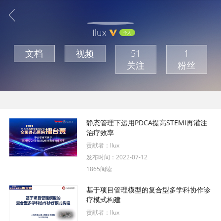
Ilux
个人
文档
视频
51
1
关注
粉丝
静态管理下运用PDCA提高STEMI再灌注
治疗效率
贡献者：
Ilux
发布时间：
2022-07-12
1865阅读
基于项目管理模型的复合型多学科协作诊
疗模式构建
贡献者：
Ilux