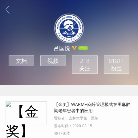
吕国悦
个人
文档
视频
218
81811
关注
粉丝
【金奖】WARM+麻醉管理模式在围麻醉
期老年患者中的应用
贡献者：
吉林大学第一医院
发布时间：
2020-08-15
4917阅读