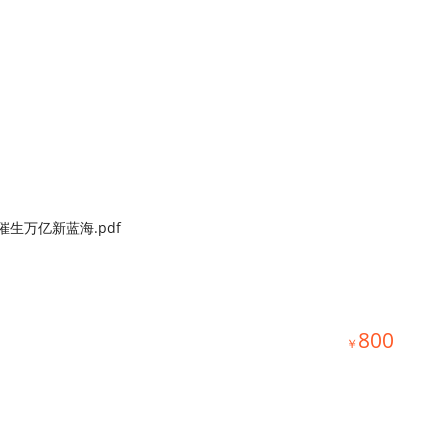
生万亿新蓝海.pdf
800
￥