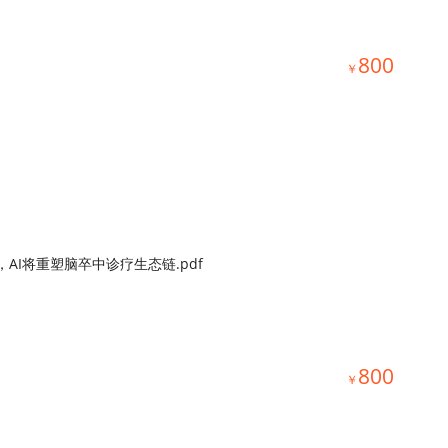
800
￥
AI将重塑脑卒中诊疗生态链.pdf
800
￥