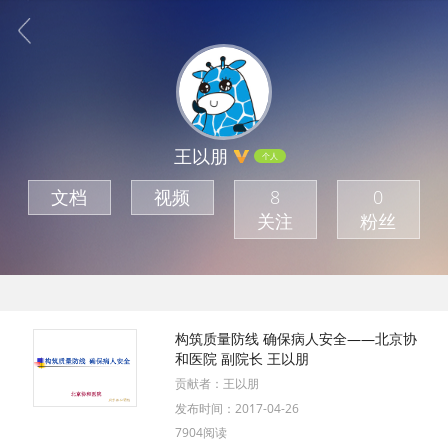
王以朋
个人
文档
视频
8
0
关注
粉丝
构筑质量防线 确保病人安全——北京协
和医院 副院长 王以朋
贡献者：
王以朋
发布时间：
2017-04-26
7904阅读