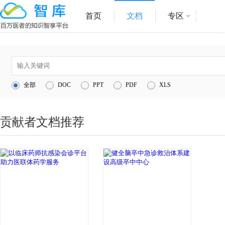
首页
文档
专区
1
医院管理
全部
DOC
PPT
PDF
XLS
2
医疗服务
3
1
贡献者文档推荐
4
互联网医院
5
信息化