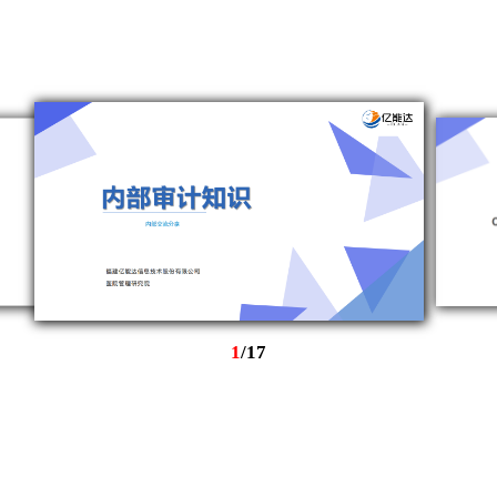
1
/
17