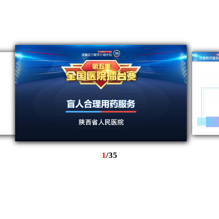
1
/
35