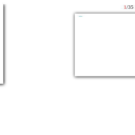
1
/
35