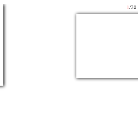
1
/
30