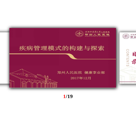
1
/
19