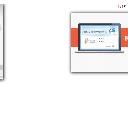
1
/
19