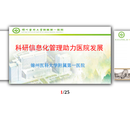
1
/
25