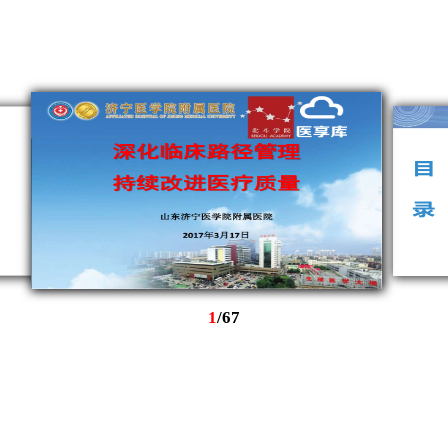
1
/
67